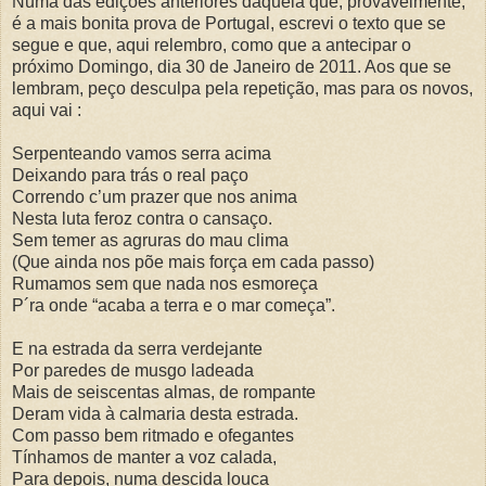
Numa das edições anteriores daquela que, provavelmente,
é a mais bonita prova de Portugal, escrevi o texto que se
segue e que, aqui relembro, como que a antecipar o
próximo Domingo, dia 30 de Janeiro de 2011. Aos que se
lembram, peço desculpa pela repetição, mas para os novos,
aqui vai :
Serpenteando vamos serra acima
Deixando para trás o real paço
Correndo c’um prazer que nos anima
Nesta luta feroz contra o cansaço.
Sem temer as agruras do mau clima
(Que ainda nos põe mais força em cada passo)
Rumamos sem que nada nos esmoreça
P´ra onde “acaba a terra e o mar começa”.
E na estrada da serra verdejante
Por paredes de musgo ladeada
Mais de seiscentas almas, de rompante
Deram vida à calmaria desta estrada.
Com passo bem ritmado e ofegantes
Tínhamos de manter a voz calada,
Para depois, numa descida louca